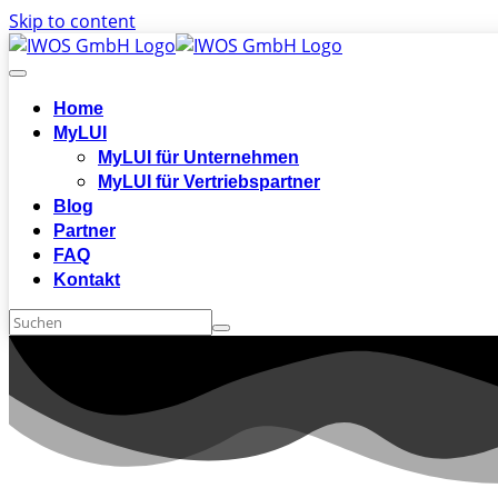
Skip to content
Home
MyLUI
MyLUI für Unternehmen
MyLUI für Vertriebspartner
Blog
Partner
FAQ
Kontakt