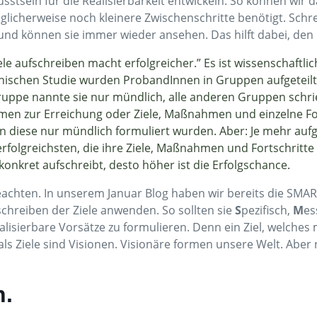
sstsein für die Realisierbarkeit entwickeln. So können wi
licherweise noch kleinere Zwischenschritte benötigt. Schre
d können sie immer wieder ansehen. Das hilft dabei, den F
le aufschreiben macht erfolgreicher.” Es ist wissenschaftlic
nischen Studie wurden ProbandInnen in Gruppen aufgeteilt, i
Gruppe nannte sie nur mündlich, alle anderen Gruppen schri
men zur Erreichung oder Ziele, Maßnahmen und einzelne Forts
nn diese nur mündlich formuliert wurden. Aber: Je mehr au
rfolgreichsten, die ihre Ziele, Maßnahmen und Fortschritte
konkret aufschreibt, desto höher ist die Erfolgschance.
 beachten. In unserem Januar Blog haben wir bereits die SM
schreiben der Ziele anwenden. So sollten sie
S
pezifisch,
M
es
alisierbare Vorsätze zu formulieren. Denn ein Ziel, welches 
ls Ziele sind Visionen. Visionäre formen unsere Welt. Aber n
n.