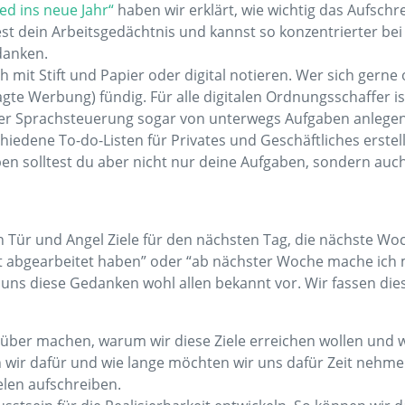
d ins neue Jahr“
haben wir erklärt, wie wichtig das Aufschre
test dein Arbeitsgedächtnis und kannst so konzentrierter be
danken.
mit Stift und Papier oder digital notieren. Wer sich gerne o
gte Werbung) fündig. Für alle digitalen Ordnungsschaffer is
per Sprachsteuerung sogar von unterwegs Aufgaben anlegen
edene To-do-Listen für Privates und Geschäftliches erstel
en solltest du aber nicht nur deine Aufgaben, sondern auch 
n Tür und Angel Ziele für den nächsten Tag, die nächste Woch
 abgearbeitet haben” oder “ab nächster Woche mache ich m
uns diese Gedanken wohl allen bekannt vor. Wir fassen dies
über machen, warum wir diese Ziele erreichen wollen und w
wir dafür und wie lange möchten wir uns dafür Zeit nehmen
len aufschreiben.