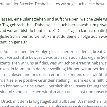
ft auf der Strecke. Deshalb ist es wichtig, auch diese be
lassen, eine Bilanz ziehen und aufschreiben, welche Ziele w
 Tag gebracht hat. Dabei soll es auch hier sowohl um priva
d worauf bist du heute stolz? Diese Fragen kannst du dir 
iche Schreiben zu viel ist, kannst du deine Erfolge auch wö
gentlich genau?
s Aufschreiben der Erfolge glücklicher, zufriedener, kreativ
n Fortschritte bewusst, wodurch sich auch das eigene Selb
zentrieren wir uns auf das, was wir schon erreicht haben, s
nken. In Momenten der Verzweiflung können wir außerdem
er nachlesen und uns daran erinnern können, dass wir ähnl
rdert es eine positive Grundeinstellung, indem es uns hilft,
buch können wir uns einen Überblick über unsere Errungens
wir stolz sind, so lernen wir also auch uns selbst und unse
inen Druck mit dem Erfolgstagebuch aufbauen. An manchen 