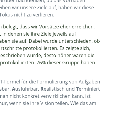
r darüber nachdenken, ob das Vorhaben
iben wir unsere Ziele auf, haben wir diese
okus nicht zu verlieren.
h belegt, dass wir Vorsätze eher erreichen,
n denen sie ihre Ziele jeweils auf
eben sie auf. Dabei wurde unterschieden, ob
chritte protokollierten. Es zeigte sich,
fgeschrieben wurde, desto höher waren die
 protokollierten. 76% dieser Gruppe haben
ART-Formel für die Formulierung von Aufgaben
sbar,
A
usführbar,
R
ealistisch und
T
erminiert
man nicht konkret verwirklichen kann, ist
ur, wenn sie ihre Vision teilen. Wie das am