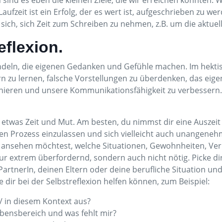
nd es eben die kleinen Ziele, die wir erreichen konnten. Wi
ufzeit ist ein Erfolg, der es wert ist, aufgeschrieben zu we
sich, sich Zeit zum Schreiben zu nehmen, z.B. um die aktuelle
eflexion.
ln, die eigenen Gedanken und Gefühle machen. Im hektische
ern zu lernen, falsche Vorstellungen zu überdenken, das eig
ainieren und unsere Kommunikationsfähigkeit zu verbessern
ur etwas Zeit und Mut. Am besten, du nimmst dir eine Auszeit
 den Prozess einzulassen und sich vielleicht auch unangene
 ansehen möchtest, welche Situationen, Gewohnheiten, Ver
nur extrem überfordernd, sondern auch nicht nötig. Picke di
artnerIn, deinen Eltern oder deine berufliche Situation und
 dir bei der Selbstreflexion helfen können, zum Beispiel:
/ in diesem Kontext aus?
bensbereich und was fehlt mir?